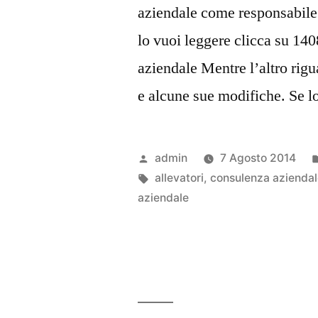
aziendale come responsabile
lo vuoi leggere clicca su 14
aziendale Mentre l’altro rig
e alcune sue modifiche. Se l
Pubblicato
admin
7 Agosto 2014
da
Tag:
allevatori
,
consulenza azienda
aziendale