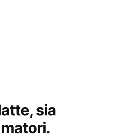
atte, sia
umatori.