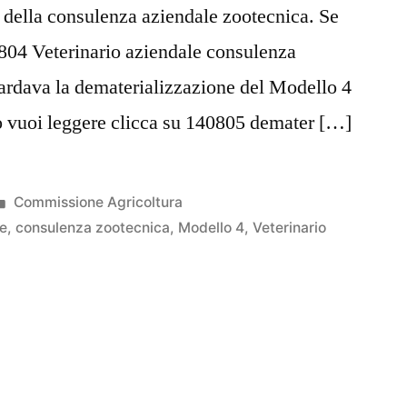
 della consulenza aziendale zootecnica. Se
0804 Veterinario aziendale consulenza
uardava la dematerializzazione del Modello 4
o vuoi leggere clicca su 140805 demater […]
Pubblicato
Commissione Agricoltura
in
le
,
consulenza zootecnica
,
Modello 4
,
Veterinario