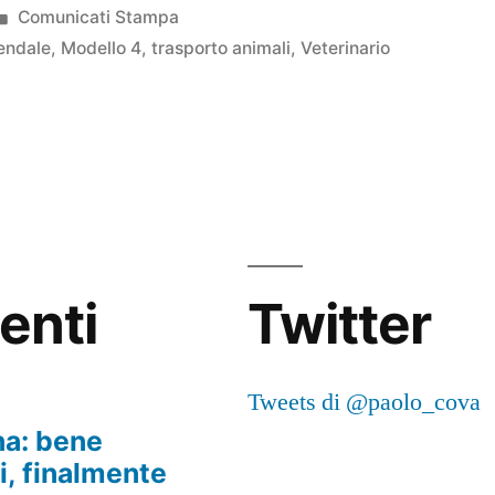
Pubblicato
Comunicati Stampa
in
endale
,
Modello 4
,
trasporto animali
,
Veterinario
centi
Twitter
i
Tweets di @paolo_cova
na: bene
ni, finalmente