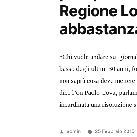
Regione Lo
abbastanz
“Chi vuole andare sui giornali
basso degli ultimi 30 anni, f
non saprà cosa deve mettere i
dice l’on Paolo Cova, parlame
incardinata una risoluzione 
Pubblicato
admin
25 Febbraio 2015