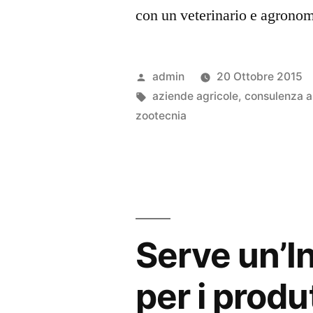
con un veterinario e agrono
Pubblicato
admin
20 Ottobre 2015
da
Tag:
aziende agricole
,
consulenza a
zootecnia
Serve un’In
per i produ