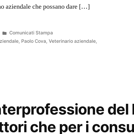
mo aziendale che possano dare […]
Pubblicato
Comunicati Stampa
in
ziendale
,
Paolo Cova
,
Veterinario aziendale
,
terprofessione del l
ttori che per i cons