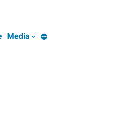
e
Media
Di
più