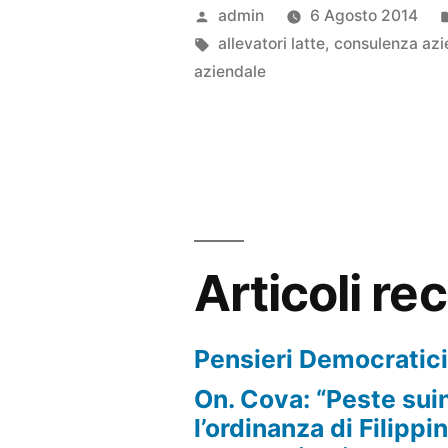
Pubblicato
admin
6 Agosto 2014
da
Tag:
allevatori latte
,
consulenza azi
aziendale
Articoli re
Pensieri Democratic
On. Cova: “Peste sui
l’ordinanza di Filippi