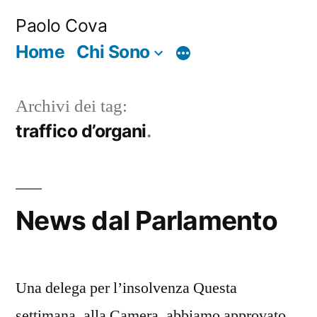
Salta
Paolo Cova
al
Home
Chi Sono
Di
contenuto
più
Archivi dei tag:
traffico d’organi
News dal Parlamento
Una delega per l’insolvenza Questa
settimana, alla Camera, abbiamo approvato,