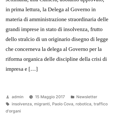
in prima lettura, la Delega al Governo in
materia di amministrazione straordinaria delle
grandi imprese in stato di insolvenza, frutto
dello stralcio di un originario disegno di legge
che concerneva la delega al Governo per la
riforma organica delle discipline della crisi di
impresa e […]
Pubblicato
Pubblicato
admin
15 Maggio 2017
Newsletter
da
Tag:
in
insolvenza
,
migranti
,
Paolo Cova
,
robotica
,
traffico
d'organi