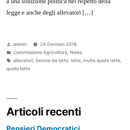
a una soluzione politica nel rispetto della
legge e anche degli allevatori […]
Pubblicato
admin
24 Gennaio 2018
da
Pubblicato
Commissione Agricoltura
,
News
in
Tag:
allevatori
,
bovine da latte
,
latte
,
multa quote latte
,
quote latte
Articoli recenti
Pensieri Democratici