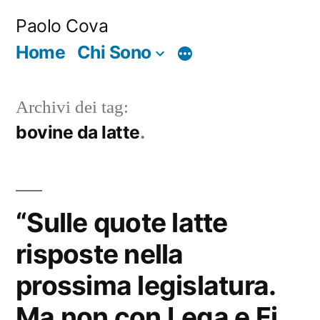
Salta
Paolo Cova
al
Home
Chi Sono
Di
contenuto
più
Archivi dei tag:
bovine da latte
“Sulle quote latte
risposte nella
prossima legislatura.
Ma non con Lega e Fi