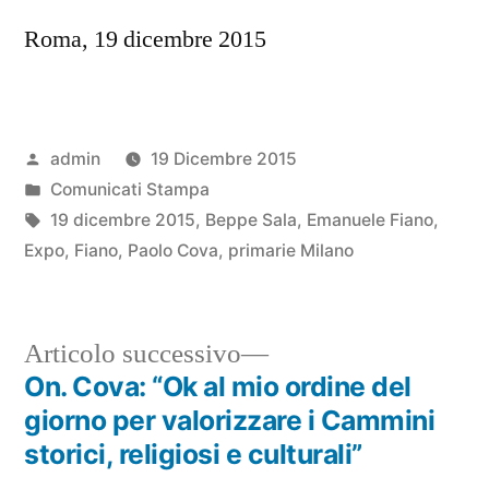
Roma, 19 dicembre 2015
Pubblicato
admin
19 Dicembre 2015
da
Pubblicato
Comunicati Stampa
in
Tag:
19 dicembre 2015
,
Beppe Sala
,
Emanuele Fiano
,
Expo
,
Fiano
,
Paolo Cova
,
primarie Milano
Articolo
Articolo successivo
successivo:
On. Cova: “Ok al mio ordine del
Navigazione
giorno per valorizzare i Cammini
articoli
storici, religiosi e culturali”