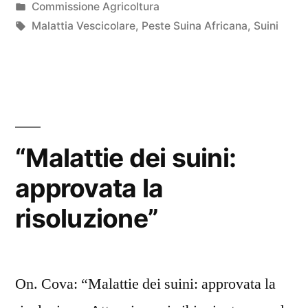
da
Pubblicato
Commissione Agricoltura
in
Tag:
Malattia Vescicolare
,
Peste Suina Africana
,
Suini
“Malattie dei suini:
approvata la
risoluzione”
On. Cova: “Malattie dei suini: approvata la