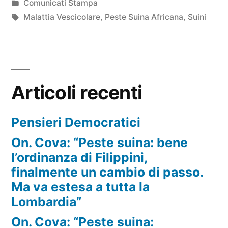
da
Pubblicato
Comunicati Stampa
in
Tag:
Malattia Vescicolare
,
Peste Suina Africana
,
Suini
Articoli recenti
Pensieri Democratici
On. Cova: “Peste suina: bene
l’ordinanza di Filippini,
finalmente un cambio di passo.
Ma va estesa a tutta la
Lombardia”
On. Cova: “Peste suina: