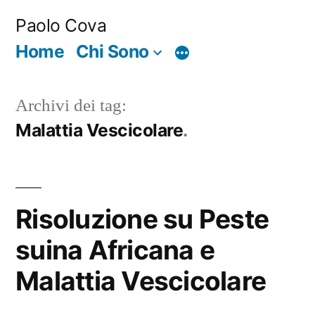
Salta
Paolo Cova
al
Home
Chi Sono
Di
contenuto
più
Archivi dei tag:
Malattia Vescicolare
Risoluzione su Peste
suina Africana e
Malattia Vescicolare