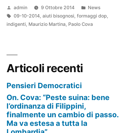
Pubblicato
Pubblicato
admin
9 Ottobre 2014
News
da
Tag:
in
09-10-2014
,
aiuti bisognosi
,
formaggi dop
,
indigenti
,
Maurizio Martina
,
Paolo Cova
Articoli recenti
Pensieri Democratici
On. Cova: “Peste suina: bene
l’ordinanza di Filippini,
finalmente un cambio di passo.
Ma va estesa a tutta la
Lombardia”