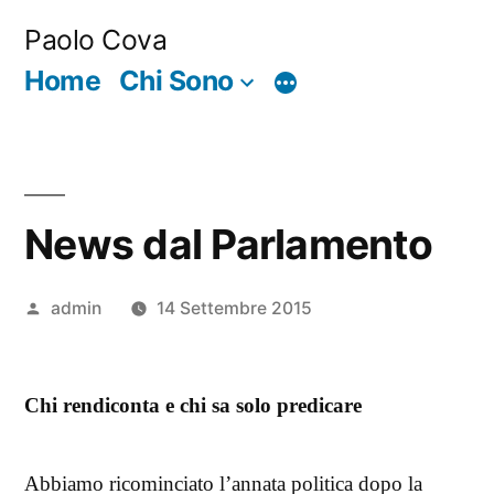
Salta
Paolo Cova
al
Home
Chi Sono
Di
contenuto
più
News dal Parlamento
Pubblicato
admin
14 Settembre 2015
da
Chi rendiconta e chi sa solo predicare
Abbiamo ricominciato l’annata politica dopo la