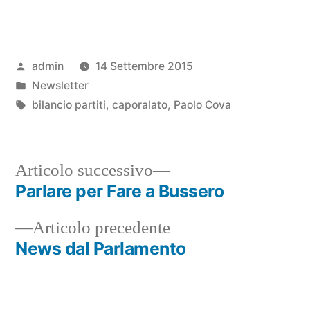
Pubblicato
admin
14 Settembre 2015
da
Pubblicato
Newsletter
in
Tag:
bilancio partiti
,
caporalato
,
Paolo Cova
Articolo
Articolo successivo
successivo:
Parlare per Fare a Bussero
Navigazione
Articolo
Articolo precedente
articoli
precedente:
News dal Parlamento