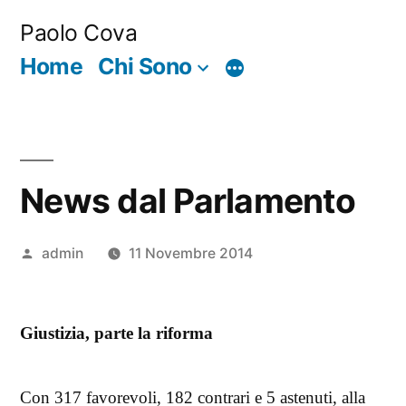
Salta
Paolo Cova
al
Home
Chi Sono
Di
contenuto
più
News dal Parlamento
Pubblicato
admin
11 Novembre 2014
da
Giustizia, parte la riforma
Con 317 favorevoli, 182 contrari e 5 astenuti, alla