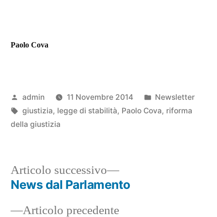
Paolo Cova
Pubblicato
Pubblicato
admin
11 Novembre 2014
Newsletter
da
Tag:
in
giustizia
,
legge di stabilità
,
Paolo Cova
,
riforma
della giustizia
Articolo
Articolo successivo
successivo:
News dal Parlamento
Navigazione
Articolo
Articolo precedente
articoli