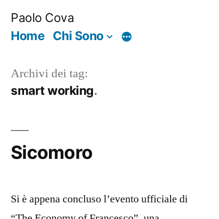
Salta
Paolo Cova
al
Home
Chi Sono
Di
contenuto
più
Archivi dei tag:
smart working
Sicomoro
Si è appena concluso l’evento ufficiale di
“The Economy of Francesco”, una