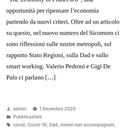
opportunità per ripensare l’economia
partendo da nuovi criteri. Oltre ad un articolo
su questo, nel nuovo numero del Sicomoro ci
sono riflessioni sulle nostre metropoli, sul
rapporto Stato Regioni, sulla Dad e sullo
smart working. Valerio Pedroni e Gigi De
Palo ci parlano […]
Pubblicato
admin
1 Dicembre 2020
da
Pubblicato
Pubblicazioni
in
Tag:
covid
,
Covid-19
,
Dad
,
minori non accompagnati
,