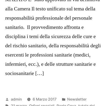
alla Camera Il testo unificato sul tema della
responsabilità professionale del personale
sanitario. Il provvedimento affronta e
disciplina i temi della sicurezza delle cure e
del rischio sanitario, della responsabilità degli
esercenti le professioni sanitarie (medici,
infermieri, ecc.), e delle strutture sanitarie e
sociosanitarie […]
Pubblicato
Pubblicato
admin
6 Marzo 2017
Newsletter
da
Tag:
in
21 marzo
,
Orfani speciali
,
Paolo Cova
,
tutela dei