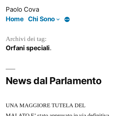
Salta
Paolo Cova
al
Home
Chi Sono
Di
contenuto
più
Archivi dei tag:
Orfani speciali
News dal Parlamento
UNA MAGGIORE TUTELA DEL
MALATO E’ stato approvato in via definitiva