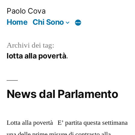
Salta
Paolo Cova
al
Home
Chi Sono
Di
contenuto
più
Archivi dei tag:
lotta alla povertà
News dal Parlamento
Lotta alla povertà E’ partita questa settimana
una delle prime misure di contrasto alla