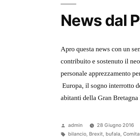
News dal 
Apro questa news con un sent
contribuito e sostenuto il n
personale apprezzamento per
Europa, il sogno interrotto d
abitanti della Gran Bretagna
Pubblicato
admin
28 Giugno 2016
da
Tag:
bilancio
,
Brexit
,
bufala
,
Comitat