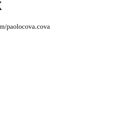
k
om/paolocova.cova