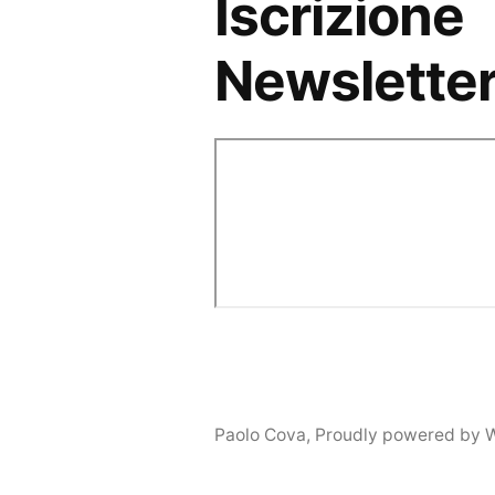
Iscrizione
Newslette
Paolo Cova
,
Proudly powered by 