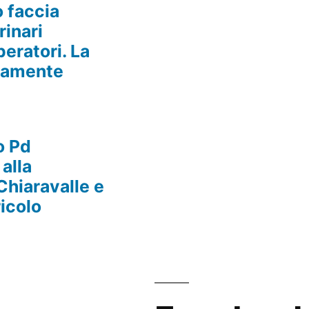
o faccia
rinari
peratori. La
utamente
i
o Pd
alla
Chiaravalle e
icolo