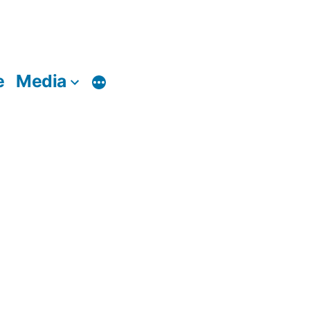
e
Media
Di
più