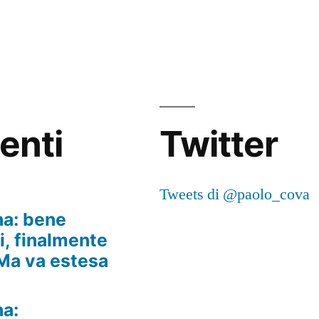
centi
Twitter
i
Tweets di @paolo_cova
na: bene
ni, finalmente
 Ma va estesa
na: