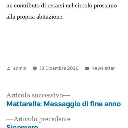
un contributo di recarsi nel circolo prossimo
alla propria abitazione.
Pubblicato
Pubblicato
admin
18 Dicembre 2020
Newsletter
da
in
Articolo
Articolo successivo
successivo:
Mattarella: Messaggio di fine anno
Navigazione
Articolo
Articolo precedente
articoli
precedente:
Sicomoro