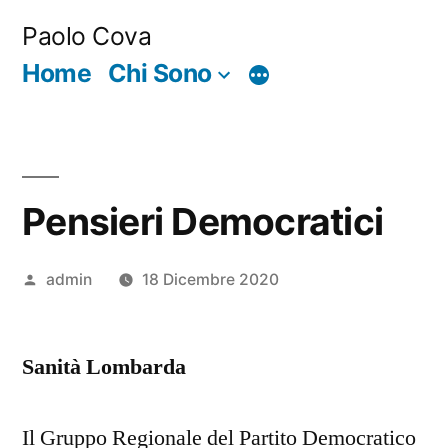
Salta
Paolo Cova
al
Home
Chi Sono
Di
contenuto
più
Pensieri Democratici
Pubblicato
admin
18 Dicembre 2020
da
Sanità Lombarda
Il Gruppo Regionale del Partito Democratico