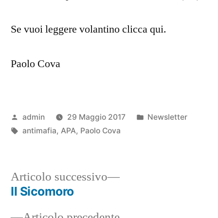
Se vuoi leggere volantino clicca qui.
Paolo Cova
Pubblicato
Pubblicato
admin
29 Maggio 2017
Newsletter
da
Tag:
in
antimafia
,
APA
,
Paolo Cova
Articolo
Articolo successivo
successivo:
Il Sicomoro
Navigazione
Articolo
Articolo precedente