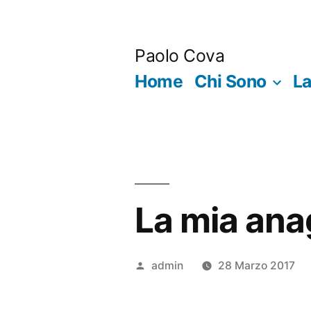
Salta
al
Paolo Cova
contenuto
Home
Chi Sono
La
La mia anag
Pubblicato
admin
28 Marzo 2017
da