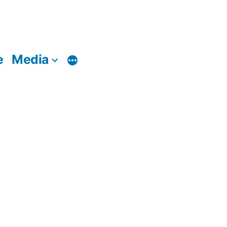
e
Media
Di
più