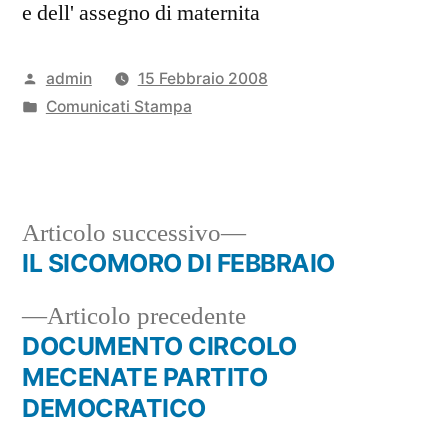
e dell' assegno di maternita
Pubblicato
admin
15 Febbraio 2008
da
Pubblicato
Comunicati Stampa
in
Articolo
Articolo successivo
successivo:
IL SICOMORO DI FEBBRAIO
Navigazione
Articolo
Articolo precedente
articoli
precedente:
DOCUMENTO CIRCOLO
MECENATE PARTITO
DEMOCRATICO