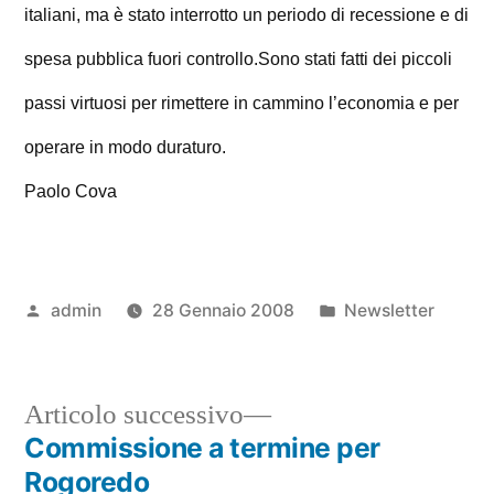
italiani, ma è stato interrotto un periodo di recessione e di
spesa pubblica fuori controllo.
Sono stati fatti dei piccoli
passi virtuosi per rimettere in cammino l’economia e per
operare in modo duraturo.
Paolo Cova
Pubblicato
Pubblicato
admin
28 Gennaio 2008
Newsletter
da
in
Articolo
Articolo successivo
successivo:
Commissione a termine per
Navigazione
Rogoredo