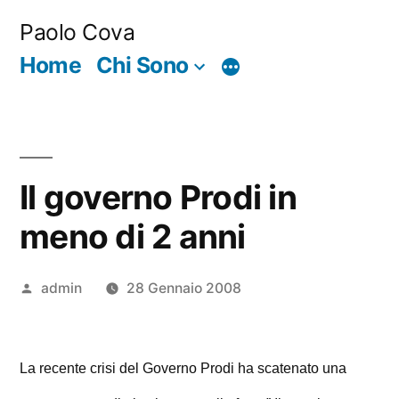
Salta
Paolo Cova
al
Home
Chi Sono
Di
contenuto
più
Il governo Prodi in
meno di 2 anni
Pubblicato
admin
28 Gennaio 2008
da
La recente crisi del Governo Prodi ha scatenato una