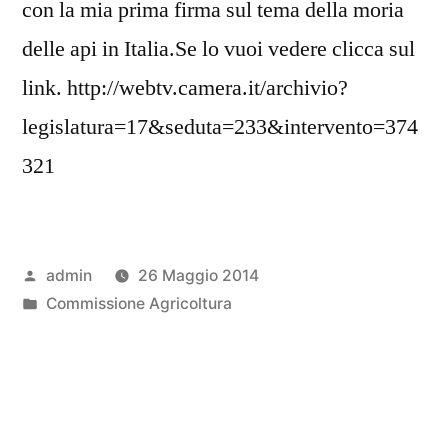
con la mia prima firma sul tema della moria
delle api in Italia.Se lo vuoi vedere clicca sul
link. http://webtv.camera.it/archivio?
legislatura=17&seduta=233&intervento=374
321
Pubblicato
admin
26 Maggio 2014
da
Pubblicato
Commissione Agricoltura
in