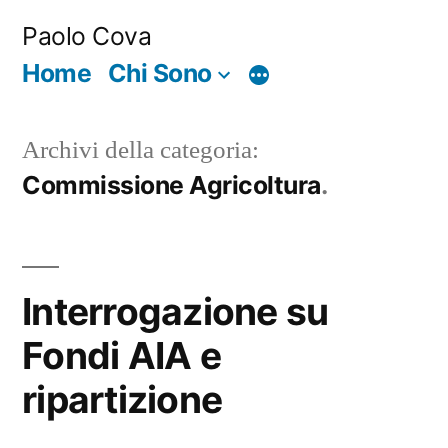
Salta
Paolo Cova
al
Home
Chi Sono
Di
contenuto
più
Archivi della categoria:
Commissione Agricoltura
Interrogazione su
Fondi AIA e
ripartizione