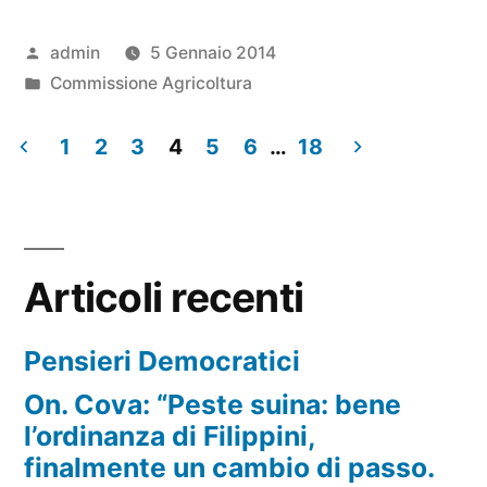
Pubblicato
admin
5 Gennaio 2014
da
Pubblicato
Commissione Agricoltura
in
1
2
3
4
5
6
…
18
Navigazione
articoli
Articoli recenti
Pensieri Democratici
On. Cova: “Peste suina: bene
l’ordinanza di Filippini,
finalmente un cambio di passo.