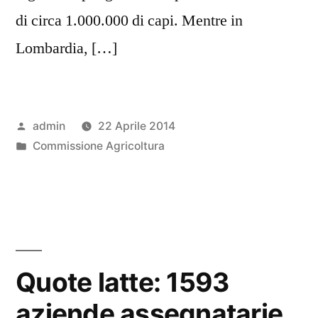
di circa 1.000.000 di capi. Mentre in
Lombardia, […]
Pubblicato
admin
22 Aprile 2014
da
Pubblicato
Commissione Agricoltura
in
Quote latte: 1593
aziende assegnatarie